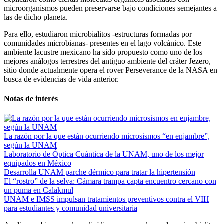
microorganismos pueden preservarse bajo condiciones semejantes a
las de dicho planeta.
Para ello, estudiaron microbialitos -estructuras formadas por
comunidades microbianas- presentes en el lago volcánico. Este
ambiente lacustre mexicano ha sido propuesto como uno de los
mejores análogos terrestres del antiguo ambiente del cráter Jezero,
sitio donde actualmente opera el rover Perseverance de la NASA en
busca de evidencias de vida anterior.
Notas de interés
La razón por la que están ocurriendo microsismos “en enjambre”,
según la UNAM
Laboratorio de Óptica Cuántica de la UNAM, uno de los mejor
equipados en México
Desarrolla UNAM parche dérmico para tratar la hipertensión
El “rostro” de la selva: Cámara trampa capta encuentro cercano con
un puma en Calakmul
UNAM e IMSS impulsan tratamientos preventivos contra el VIH
para estudiantes y comunidad universitaria