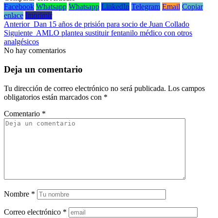
Facebook
Whatsapp
Whatsapp
LinkedIn
Telegram
Email
Copiar
enlace
Imprimir
Anterior
Dan 15 años de prisión para socio de Juan Collado
Siguiente
AMLO plantea sustituir fentanilo médico con otros
analgésicos
No hay comentarios
Deja un comentario
Tu dirección de correo electrónico no será publicada.
Los campos
obligatorios están marcados con
*
Comentario
*
Nombre
*
Correo electrónico
*