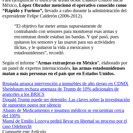
México,
López Obrador mencionó el operativo conocido como
“Rápido y Furioso”,
llevado a cabo durante la administración del
expresidente Felipe Calderón (2006-2012).
“El objetivo fue meter armas supuestamente de
contrabando con sensores para monitorear esas armas y
encontraran donde estaban las bandas. Y qué pasó, pues
quitaron los sensores y las usaron para sus actividades
ilícitas, y le quitaron la vida a mexicanos y
estadounidenses”, recordó.
Según el informe “
Armas extranjeras en México
”, elaborado por
un panel de expertos internacionales,
las armas estadounidenses
matan a más personas en el país que en Estados Unidos.
Brugada arranca intervención a inmuebles de alto riesgo en CDMX
Sheinbaum rechaza amenaza de Trump de 10% adicionales de
aranceles a los BRICS
Donald Trump puede ser detenido: Las claves sobre la investigación
de supuestos pagos por silencio
Abasto de Medicamentos e insumos médicos se encuentran cerca
del 100%
Mamá de Emilio Lozoya pedirá llevar en libertad su proceso por el
caso Odebrecht
Compartir este Artículo