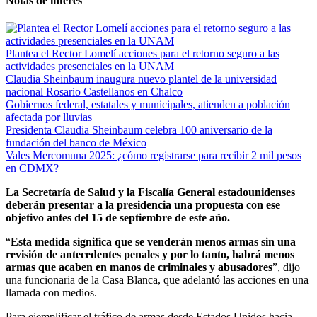
Notas de interés
Plantea el Rector Lomelí acciones para el retorno seguro a las
actividades presenciales en la UNAM
Claudia Sheinbaum inaugura nuevo plantel de la universidad
nacional Rosario Castellanos en Chalco
Gobiernos federal, estatales y municipales, atienden a población
afectada por lluvias
Presidenta Claudia Sheinbaum celebra 100 aniversario de la
fundación del banco de México
Vales Mercomuna 2025: ¿cómo registrarse para recibir 2 mil pesos
en CDMX?
La Secretaría de Salud y la Fiscalía General estadounidenses
deberán presentar a la presidencia una propuesta con ese
objetivo antes del 15 de septiembre de este año.
“
Esta medida significa que se venderán menos armas sin una
revisión de antecedentes penales y por lo tanto, habrá menos
armas que acaben en manos de criminales y abusadores
”, dijo
una funcionaria de la Casa Blanca, que adelantó las acciones en una
llamada con medios.
Para ejemplificar el tráfico de armas desde Estados Unidos hacia