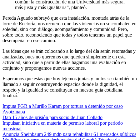
común: la construcción de una Universidad más segura,
más justa y más igualitaria”, planteó.
Pereda Aguado subrayó que esta instalación, montada atrás de la
torre de Rectoría, nos recuerda que las violencias no se combaten en
soledad, sino con diálogo, acompañamiento y comunidad. Pero,
sobre todo, reconociendo que todas y todos tenemos un papel que
desempeñar en ese camino.
Las ideas que se irán colocando a lo largo del día serán retomadas y
analizadas, pues no queremos que queden simplemente en esta
actividad, sino que a partir de ellas hagamos una evaluación en
conjunto y propongamos nuevas acciones.
Esperamos que estas que hoy tejemos juntas y juntos sea también un
llamado a seguir construyendo espacios donde la dignidad, el
respeto y la igualdad se constituyan en nuestra guía cotidiana,
finalizó.
Imputa FGR a Murillo Karam por tortura a detenido por caso
Ayotzinapa
Dan 15 años de prisión para socio de Juan Collado
Impulsan iniciativa en materia de permiso laboral por periodo
menstrual
Anuncia Sheinbaum 249 mdp para rehabilitar 61 mercados públicos
Modifican proceso para designación del Comité Técnico de