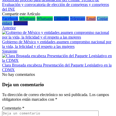
Evaluación y convocatoria de elección de consejeras y consejeros
del INE
Compartir este Artículo
Facebook
Whatsapp
Whatsapp
LinkedIn
Telegram
Email
Copiar
enlace
Imprimir
Anterior
Gobierno de México y entidades asumen compromiso nacional por
la vida, la felicidad y el respeto a las mujeres
Siguiente
Clara Brugada encabeza Presentación del Paquete Legislativo en la
CDMX
No hay comentarios
Deja un comentario
Tu dirección de correo electrónico no será publicada.
Los campos
obligatorios están marcados con
*
Comentario
*