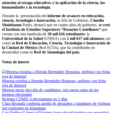
atención al rezago educativo; y la aplicación de la ciencia, las
humanidades y la tecnología
.
Durante la presentación del
informe de avances en educación,
ciencia, tecnología e innovación,
la Jefa de Gobierno,
Claudia
Sheinbaum
Pardo, destacó que en cuatro años de gobierno, s
e creó
el Instituto de Estudios Superiores “Rosarios Castellanos”
que
cuenta con una matrícula de
38 mil 616 estudiantes
; la
Universidad de la Salud
(UNISA) con
2 mil 637 mil alumnos
; así
como l
a Red de Educación, Ciencia, Tecnología e Innovación de
la Ciudad de México
(Red ECOs), que ha contribuido en
desarrollos como la
Red de Sismología del país.
Notas de interés
Morena expulsa a Hernán Bermúdez Requena, prófugo con ficha
roja de Interpol
Morena inicia elección de candidatos, seis meses antes de los
tiempos electorales
Registra CDMX 4 microsismos en 2 días
Clara Brugada confirma asedio de abogados a familiares de víctimas
por explosión en Iztapalapa
Con Delfina Gómez el Edomex logra récord histórico en seguridad