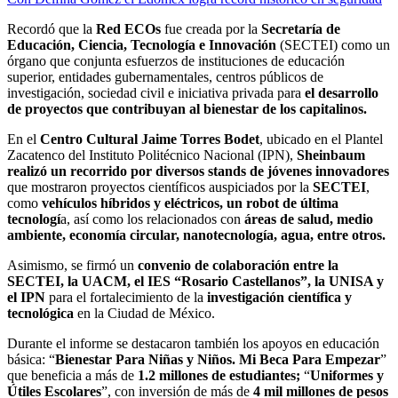
Recordó que la
Red ECOs
fue creada por la
Secretaría de
Educación, Ciencia, Tecnología e Innovación
(SECTEI) como un
órgano que conjunta esfuerzos de instituciones de educación
superior, entidades gubernamentales, centros públicos de
investigación, sociedad civil e iniciativa privada para
el desarrollo
de proyectos que contribuyan al bienestar de los capitalinos.
En el
Centro Cultural Jaime Torres Bodet
, ubicado en el Plantel
Zacatenco del Instituto Politécnico Nacional (IPN),
Sheinbaum
realizó un recorrido por diversos stands de jóvenes innovadores
que mostraron proyectos científicos auspiciados por la
SECTEI
,
como
vehículos híbridos y eléctricos, un robot de última
tecnologí
a, así como los relacionados con
áreas de salud, medio
ambiente, economía circular, nanotecnología, agua, entre otros.
Asimismo, se firmó un
convenio de colaboración entre la
SECTEI, la UACM, el IES “Rosario Castellanos”, la UNISA y
el IPN
para el fortalecimiento de la
investigación científica y
tecnológica
en la Ciudad de México.
Durante el informe se destacaron también los apoyos en educación
básica: “
Bienestar Para Niñas y Niños. Mi Beca Para Empezar
”
que beneficia a más de
1.2 millones de estudiantes;
“
Uniformes y
Útiles Escolares
”, con inversión de más de
4 mil millones de pesos