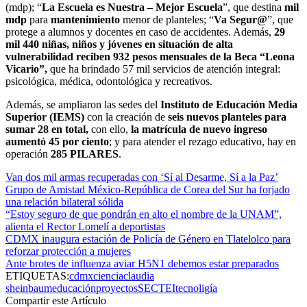
(mdp); “
La Escuela es Nuestra – Mejor Escuela
”, que destina
mil
mdp
para
mantenimiento
menor de planteles; “
Va Segur@
”, que
protege a alumnos y docentes en caso de accidentes. Además,
29
mil 440 niñas, niños y jóvenes en situación de alta
vulnerabilidad reciben 932 pesos mensuales de la Beca “Leona
Vicario”,
que ha brindado 57 mil servicios de atención integral:
psicológica, médica, odontológica y recreativos.
Además, se ampliaron las sedes del
Instituto de Educación Media
Superior (IEMS)
con la creación de
seis nuevos planteles para
sumar 28 en total,
con ello,
la matrícula de nuevo ingreso
aumentó 45 por ciento
; y para atender el rezago educativo, hay en
operación
285 PILARES
.
Van dos mil armas recuperadas con ‘Sí al Desarme, Sí a la Paz’
Grupo de Amistad México-República de Corea del Sur ha forjado
una relación bilateral sólida
“Estoy seguro de que pondrán en alto el nombre de la UNAM”,
alienta el Rector Lomelí a deportistas
CDMX inaugura estación de Policía de Género en Tlatelolco para
reforzar protección a mujeres
Ante brotes de influenza aviar H5N1 debemos estar preparados
ETIQUETAS:
cdmx
ciencia
claudia
sheinbaum
educación
proyectos
SECTEI
tecnoligía
Compartir este Artículo